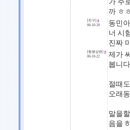
가 주
까 ㅎ
[친구]
ⅹ
동민아.
06-10-20
너 시험
진짜 
[동병상련]
ⅹ
제가 
06-10-22
봅니다
절때도
오래동
말을할
음을 