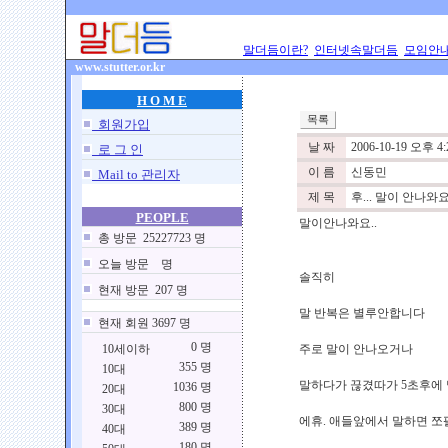
말더듬이란?
인터넷속말더듬
모임안
www.stutter.or.kr
H O M E
회원가입
날 짜
2006-10-19 오후 4:
로 그 인
이 름
신동민
Mail to 관리자
제 목
후... 말이 안나와요
PEOPLE
말이안나와요..
총 방문 25227723 명
오늘 방문 명
솔직히
현재 방문 207 명
말 반복은 별루안합니다
현재 회원 3697 명
0 명
10세이하
주로 말이 안나오거나
355 명
10대
말하다가 끊겼따가 5초후에
1036 명
20대
800 명
30대
에휴. 애들앞에서 말하면 쪼
389 명
40대
180 명