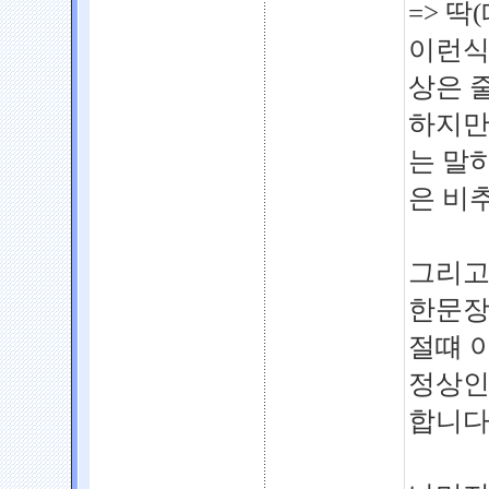
=> 딱
이런식
상은 
하지만
는 말
은 비
그리고
한문장
절떄 
정상인
합니다