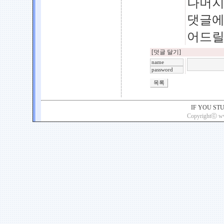
나머지
댓글에
어드
[덧글 달기]
IF YOU ST
Copyrightⓒ www