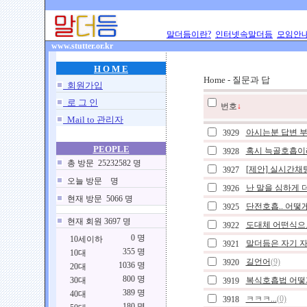
말더듬이란?
인터넷속말더듬
모임안
www.stutter.or.kr
H O M E
Home - 질문과 답
회원가입
로 그 인
번호
↓
Mail to 관리자
아시는분 답변 부
3929
PEOPLE
혹시 늑골호흡이
3928
총 방문 25232582 명
[제안] 실시간채
3927
오늘 방문 명
난 말을 심하게 
3926
현재 방문 5066 명
단전호흡.. 어떻
3925
현재 회원 3697 명
도대체 어떤식으로
3922
0 명
10세이하
말더듬은 자기 자
3921
355 명
10대
길언어
(9)
3920
1036 명
20대
800 명
30대
복식호흡법 어떻
3919
389 명
40대
ㅋㅋㅋ...
(0)
3918
180 명