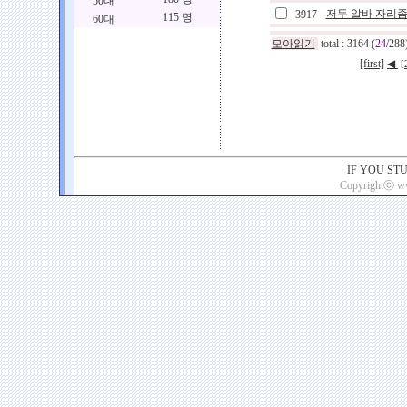
50대
저두 알바 자리좀
3917
115 명
60대
모아읽기
total : 3164 (
24
/288
[first]
◀
[
IF YOU ST
Copyrightⓒ www